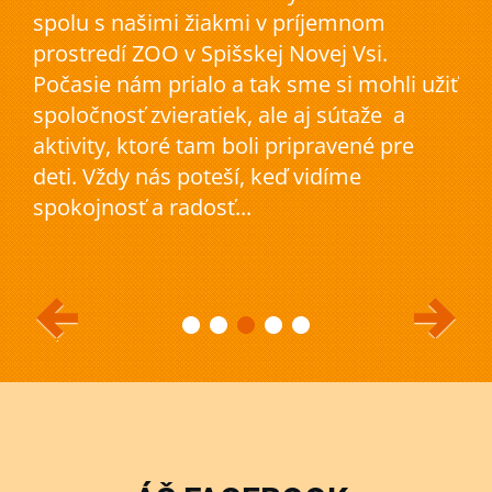
spolu s našimi žiakmi v príjemnom
prostredí ZOO v Spišskej Novej Vsi.
Počasie nám prialo a tak sme si mohli užiť
spoločnosť zvieratiek, ale aj sútaže a
aktivity, ktoré tam boli pripravené pre
deti. Vždy nás poteší, keď vidíme
spokojnosť a radosť...