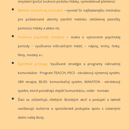
zmyslami (počuť zvukovú podobu hlásky, vymodelovať písmeno)
Metódu intenzívnej motivácie
– vyvolať čo najžiadanejšiu motiváciu
pre požadované aktivity (zanôtiť melódiu obľúbenej pesničky
pomocou hlásky a alebo m).
Pozitívna psychická tonizácia
– snaha o vytvorenie psychickej
pohody – využívania inštrukčných médií, – nápisy, knihy, fotky,
filmy, modely a i.
Špecifické prístupy:
Využívané stratégie a programy náhradnej
komunikácie - Program TEACCH, PECS - obrázkový výmenný systém,
ABA terapia, BLISS- komunikačný systém, MAKATON - obrázkový
systém, ktoré pomáhajú zlepšiť komunikáciu, vzťah - kontakt.
Žiaci sa zúčastňujú všetkých školských akcií a podujatí a taktiež
navštevujú kultúrne a spoločenské podujatia spolu s ostatnými
deťmi našej školy.