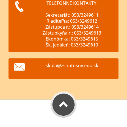
TELEFÓNNE KONTAKTY:
Sekretariát: 053/3249611
Riaditeľňa: 053/3249612
Zástupca r.: 053/3249614
Zástupkyňa r.: 053/3249613
Ekonómka: 053/3249615
Šk. jedáleň: 053/3249619
skola@zs
hutnsnv.
edu.sk