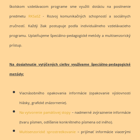
školskom vzdelávacom programe sme využili dotáciu na posilnenie
predmetu
RKSaSZ
- Rozvoj komunikačných schopností a sociálnych
zručností. Každý žiak postupuje podľa individuálneho vzdelávacieho
programu. Uplatňujeme špeciálno-pedagogické metódy a multisenzorický
prístup.
Na dosiahnutie vytýčených cieľov využívame špeciálno-pedagogické
metódy:
Viacnásobného opakovania informácie (opakovanie výslovnosti
hlásky, grafické znázornenie).
Na vytvorenie pamäťovej stopy
– nadmerné zvýraznenie informácie
(tvaru písmen, odlíšenie konkrétneho písmena od iného).
Multisenzorické sprostredkovanie
– prijímať informácie viacerými