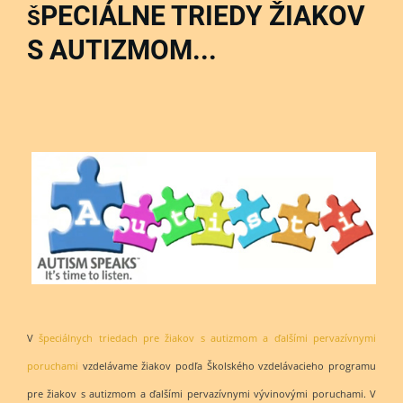
PECIÁLNE TRIEDY ŽIAKOV
Š
S AUTIZMOM...
V
špeciálnych triedach pre žiakov s autizmom a ďalšími pervazívnymi
poruchami
vzdelávame žiakov podľa Školského vzdelávacieho programu
pre žiakov s autizmom a ďalšími pervazívnymi vývinovými poruchami. V