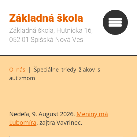
Základná škola
Základná škola, Hutnícka 16,
052 01 Spišská Nová Ves
O nás
|
Špeciálne triedy žiakov s
autizmom
Nedeľa
, 9. August 2026.
Meniny má
Ľubomíra
, zajtra
Vavrinec
.