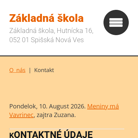
Základná škola
Základná škola, Hutnícka 16,
052 01 Spišská Nová Ves
O nás
|
Kontakt
Pondelok
, 10. August 2026.
Meniny má
Vavrinec
, zajtra
Zuzana
.
ONTAKTNÉ ÚDAJE
K