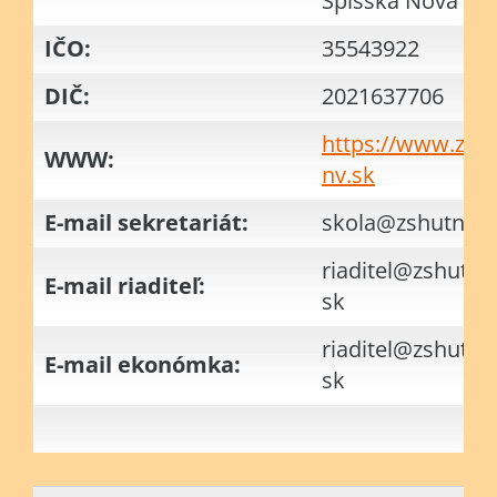
Spišská Nová Ve
IČO:
35543922
DIČ:
2021637706
https://www.zsh
WWW:
nv.sk
E-mail sekretariát:
skola@zshutnsnv
riaditel@zshutns
E-mail riaditeľ:
sk
riaditel@zshutns
E-mail ekonómka:
sk