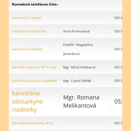
Kontaktné telefónne čísla :
zborovňa 2. stupeň
053 32496
kancelária sekretariátu
Anna Pramuková
053 32496
PaedDr. Magdaléna
kancelária riaditeľky
053 3249
Jendrálová
kancelária správcu IKT a siete
Mgr. Miloš Hadbavný
053 32496
kancelária zástupcu riaditeľky
Mgr. Ľuboš Sedlák
053 32496
kancelária
Mgr. Romana
zástupkyne
053 3
Melikantová
riaditeľky
kancelária ekonómky školy
053 32496