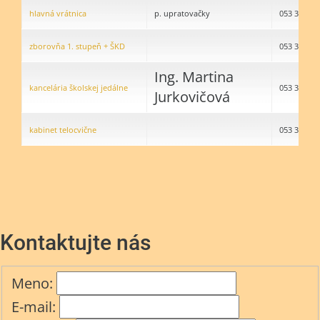
hlavná vrátnica
p. upratovačky
053 32496
zborovňa 1. stupeň + ŠKD
053 32496
Ing. Martina
kancelária školskej jedálne
053 32496
Jurkovičová
kabinet telocvične
053 32496
Kontaktujte nás
Meno:
E-mail: