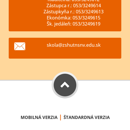
Zástupca r.: 053/3249614
Zástupkyňa r.: 053/3249613
Ekonómka: 053/3249615
Šk. jedáleň: 053/3249619
skola@zs
hutnsnv.
edu.sk
|
MOBILNÁ VERZIA
ŠTANDARDNÁ VERZIA