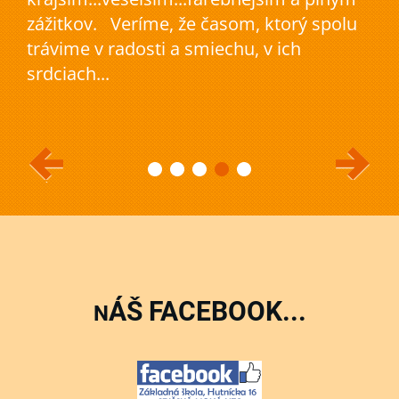
zážitkov. Veríme, že časom, ktorý spolu
trávime v radosti a smiechu, v ich
srdciach...
ÁŠ FACEBOOK...
N