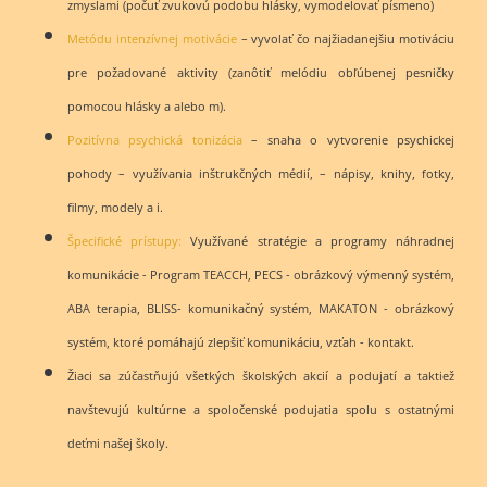
zmyslami (počuť zvukovú podobu hlásky, vymodelovať písmeno)
Metódu intenzívnej motivácie
– vyvolať čo najžiadanejšiu motiváciu
pre požadované aktivity (zanôtiť melódiu obľúbenej pesničky
pomocou hlásky a alebo m).
Pozitívna psychická tonizácia
– snaha o vytvorenie psychickej
pohody – využívania inštrukčných médií, – nápisy, knihy, fotky,
filmy, modely a i.
Špecifické prístupy:
Využívané stratégie a programy náhradnej
komunikácie - Program TEACCH, PECS - obrázkový výmenný systém,
ABA terapia, BLISS- komunikačný systém, MAKATON - obrázkový
systém, ktoré pomáhajú zlepšiť komunikáciu, vzťah - kontakt.
Žiaci sa zúčastňujú všetkých školských akcií a podujatí a taktiež
navštevujú kultúrne a spoločenské podujatia spolu s ostatnými
deťmi našej školy.