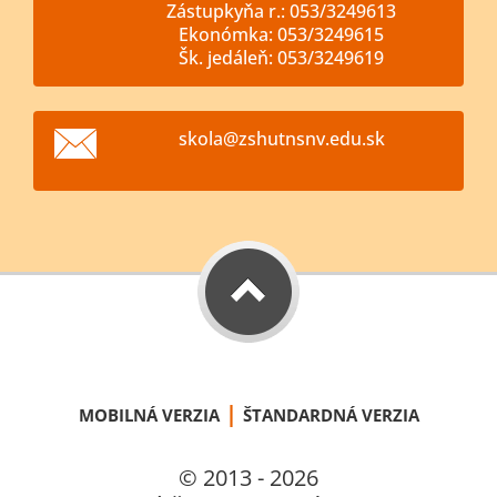
Zástupkyňa r.: 053/3249613
Ekonómka: 053/3249615
Šk. jedáleň: 053/3249619
skola@zs
hutnsnv.
edu.sk
|
MOBILNÁ VERZIA
ŠTANDARDNÁ VERZIA
© 2013 - 2026