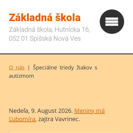
Základná škola
Základná škola, Hutnícka 16,
052 01 Spišská Nová Ves
O nás
|
Špeciálne triedy žiakov s
autizmom
Nedeľa
, 9. August 2026.
Meniny má
Ľubomíra
, zajtra
Vavrinec
.