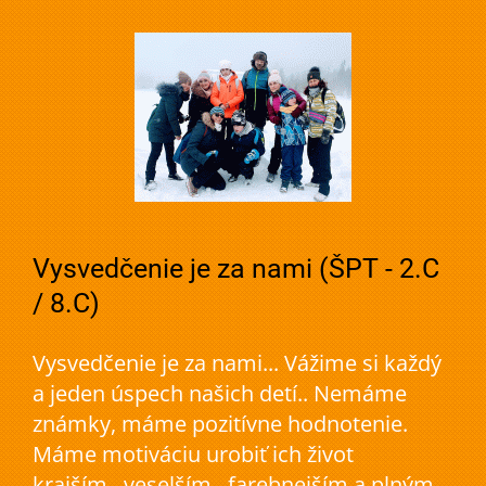
Vysvedčenie je za nami (ŠPT - 2.C
/ 8.C)
Vysvedčenie je za nami... Vážime si každý
a jeden úspech našich detí.. Nemáme
známky, máme pozitívne hodnotenie.
Máme motiváciu urobiť ich život
krajším...veselším...farebnejším a plným