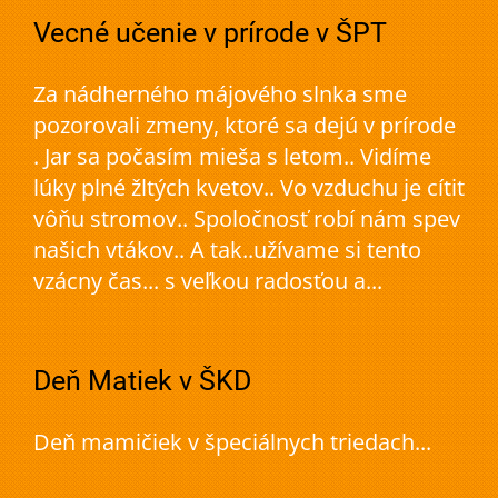
Vecné učenie v prírode v ŠPT
Za nádherného májového slnka sme
pozorovali zmeny, ktoré sa dejú v prírode
. Jar sa počasím mieša s letom.. Vidíme
lúky plné žltých kvetov.. Vo vzduchu je cítiť
vôňu stromov.. Spoločnosť robí nám spev
našich vtákov.. A tak..užívame si tento
vzácny čas... s veľkou radosťou a...
Deň Matiek v ŠKD
Deň mamičiek v špeciálnych triedach...