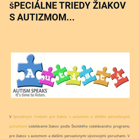
PECIÁLNE TRIEDY ŽIAKOV
Š
S AUTIZMOM...
V
špeciálnych triedach pre žiakov s autizmom a ďalšími pervazívnymi
poruchami
vzdelávame žiakov podľa Školského vzdelávacieho programu
pre žiakov s autizmom a ďalšími pervazívnymi vývinovými poruchami. V