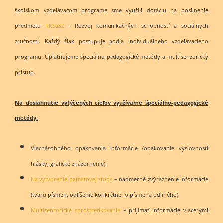
školskom vzdelávacom programe sme využili dotáciu na posilnenie
predmetu
RKSaSZ
- Rozvoj komunikačných schopností a sociálnych
zručností. Každý žiak postupuje podľa individuálneho vzdelávacieho
programu. Uplatňujeme špeciálno-pedagogické metódy a multisenzorický
prístup.
Na dosiahnutie vytýčených cieľov využívame špeciálno-pedagogické
metódy:
Viacnásobného opakovania informácie (opakovanie výslovnosti
hlásky, grafické znázornenie).
Na vytvorenie pamäťovej stopy
– nadmerné zvýraznenie informácie
(tvaru písmen, odlíšenie konkrétneho písmena od iného).
Multisenzorické sprostredkovanie
– prijímať informácie viacerými