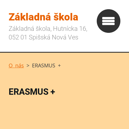
Základná škola
Základná škola, Hutnícka 16,
052 01 Spišská Nová Ves
O nás
>
ERASMUS +
ERASMUS +