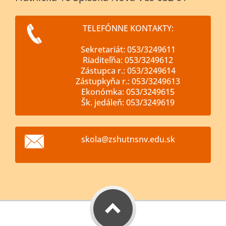
TELEFÓNNE KONTAKTY:
Sekretariát: 053/3249611
Riaditeľňa: 053/3249612
Zástupca r.: 053/3249614
Zástupkyňa r.: 053/3249613
Ekonómka: 053/3249615
Šk. jedáleň: 053/3249619
skola@zs
hutnsnv.
edu.sk