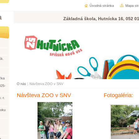
Úvodná stránka
Mapa st
a
Základná škola, Hutnícka 16, 052 0
šk.
žka
O nás
|
Návšteva ZOO v SNV
025-
Návšteva ZOO v SNV
Fotogaléria:
. r.
roku
a