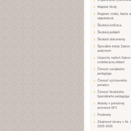
Majetok školy
Register zmlúv, faktúr a
objednávok
Školská knižnica
Školská jedáleň
Školské dokumenty
Špeciálne triedy žiakov
autizmom
Úspechy našich žiakov
vzdelávacej oblasti
Činnosť sociálneho
pedagóga
Činnosť výchovného
poradcu
Činnosť školského
špeciálneho pedagóga
Aktivity v primárnej
prevencii SPJ
Predmety
Záujmové útvary v šk. r
2025-2026