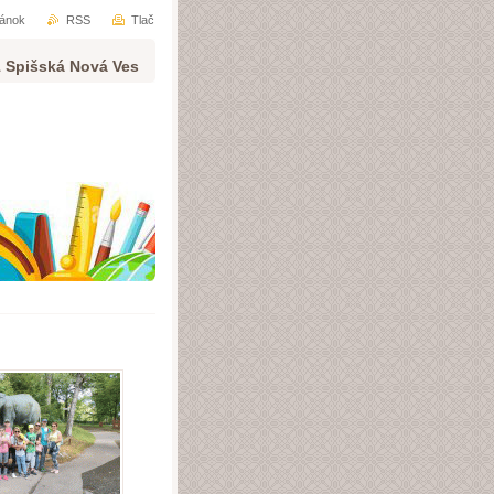
ránok
RSS
Tlač
1 Spišská Nová Ves