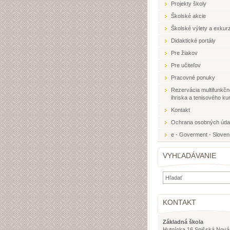
Projekty školy
Školské akcie
Školské výlety a exkurz
Didaktické portály
Pre žiakov
Pre učiteľov
Pracovné ponuky
Rezervácia multifunkč
ihriska a tenisového ku
Kontakt
Ochrana osobných úda
e - Goverment - Slove
VYHĽADÁVANIE
KONTAKT
Základná škola
Hutnícka 16 Spišská Nová