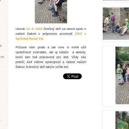
Utorok
14. 6. 2022
Dnešný deň sa niesol spolu s
našimi žiakmi v príjemnom prostredí
ZOO v
Spišskej Novej Vsi
.
 s
Počasie nám prialo a tak sme si mohli užiť
spoločnosť zvieratiek, ale aj sútaže a aktivity,
 vo
ktoré tam boli pripravené pre deti. Vždy nás
poteší, keď vidíme spokojnosť a radosť našich
žiakov. A dnešný deň takým
určite bol.
.