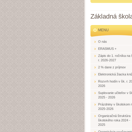
Základná škol
MENU
O nás
ERASMUS +
Zápis do 1. ročníka na 
r. 2026-2027
2 % dane z príjmov
Elektronická žiacka kni
Rozvrh hodín v šk. r. 2
2026
Suplovanie učiteľov v šk
2025 - 2026
Prázdniny v školskom 
2025-2026
Organizačná štruktúra
školského roka 2024 -
2025
Organizácia vyučovani