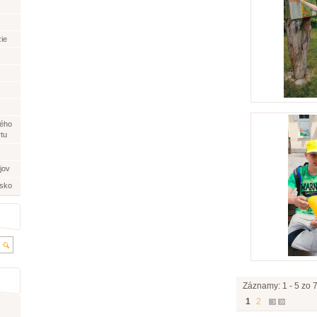
ie
ného
rtu
jov
nsko
Záznamy: 1 - 5 zo 
1
2