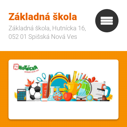
Základná škola
Základná škola, Hutnícka 16,
052 01 Spišská Nová Ves