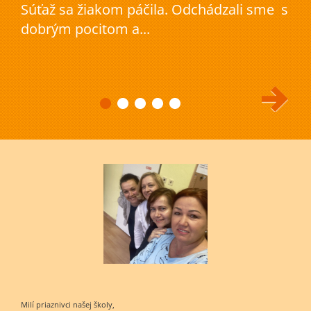
Súťaž sa žiakom páčila. Odchádzali sme s
dobrým pocitom a...
Milí priaznivci našej školy,