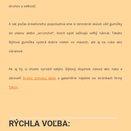
druhov a veľkostí.
A tak počas kreatívneho popoludnia sme si tentokrát skúsili ušiť gumičky
do vlasov alebo „scrunchie“, ktoré opäť zažívajú veľký návrat. Takáto
štýlová gumička vyzerá dobre nielen vo vlasoch, ale aj na ruke ako
náramok.
Ak aj Vy si chcete vyrobiť takýto štýlový doplnok návod ako nato a
zároveň
širokú ponuku látok
a galantérie nájdete na stránkach firmy
Takoy
.
RÝCHLA VOĽBA: