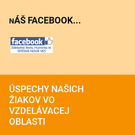
ÁŠ FACEBOOK...
N
ÚSPECHY NAŠICH
ŽIAKOV VO
VZDELÁVACEJ
OBLASTI