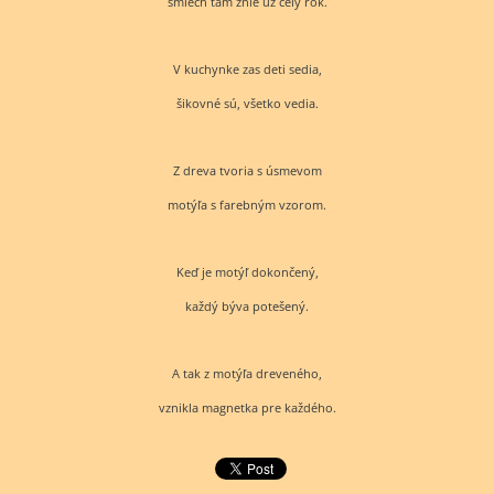
smiech tam znie už celý rok.
V kuchynke zas deti sedia,
šikovné sú, všetko vedia.
Z dreva tvoria s úsmevom
motýľa s farebným vzorom.
Keď je motýľ dokončený,
každý býva potešený.
A tak z motýľa dreveného,
vznikla magnetka pre každého.