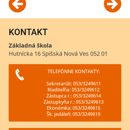
KONTAKT
Základná škola
Hutnícka 16 Spišská Nová Ves 052 01
TELEFÓNNE KONTAKTY:
Sekretariát: 053/3249611
Riaditeľňa: 053/3249612
Zástupca r.: 053/3249614
Zástupkyňa r.: 053/3249613
Ekonómka: 053/3249615
Šk. jedáleň: 053/3249619