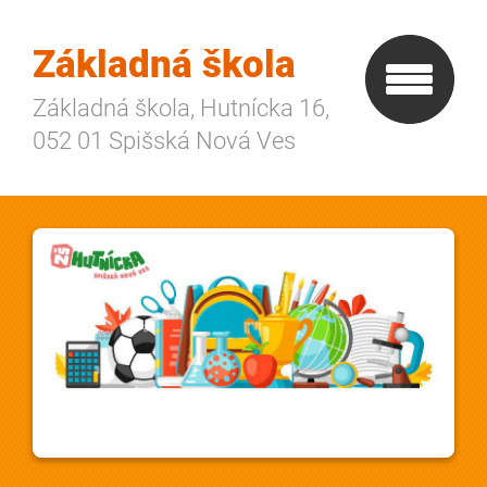
Základná škola
Základná škola, Hutnícka 16,
052 01 Spišská Nová Ves