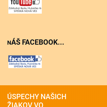
ÁŠ FACEBOOK...
N
ÚSPECHY NAŠICH
ŽIAKOV VO