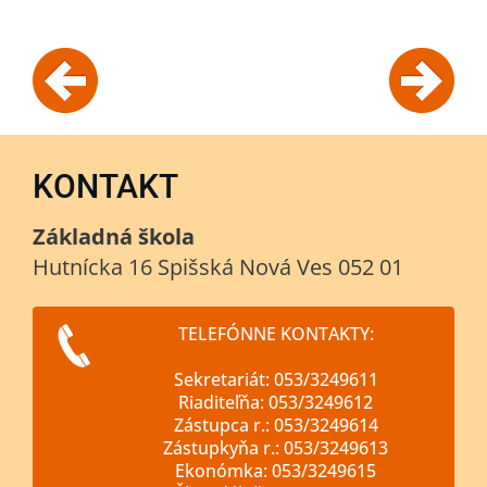
KONTAKT
Základná škola
Hutnícka 16 Spišská Nová Ves 052 01
TELEFÓNNE KONTAKTY:
Sekretariát: 053/3249611
Riaditeľňa: 053/3249612
Zástupca r.: 053/3249614
Zástupkyňa r.: 053/3249613
Ekonómka: 053/3249615