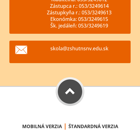
Zástupca r.: 053/3249614
Zástupkyňa r.: 053/3249613
Ekonómka: 053/3249615
Šk. jedáleň: 053/3249619
skola@zs
hutnsnv.
edu.sk
|
MOBILNÁ VERZIA
ŠTANDARDNÁ VERZIA