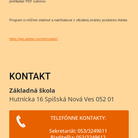
prehliadač PDF súborov.
Program si môžete stiahnuť a nainštalovať z oficiálnej stránky produktov Adobe.
https://get.adobe.com/sk/reader/
KONTAKT
Základná škola
Hutnícka 16 Spišská Nová Ves 052 01
TELEFÓNNE KONTAKTY:
Sekretariát: 053/3249611
Riaditeľňa: 053/3249612