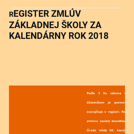
EGISTER ZMLÚV
R
ZÁKLADNEJ ŠKOLY ZA
KALENDÁRNY ROK 2018
Podľa § 5a zákona sa zml
účastníkom je povinná os
zverejňuje v registri. Povinn
zmluvu zasiela bezodkladne n
Úradu vlády SR, ktorý vedi