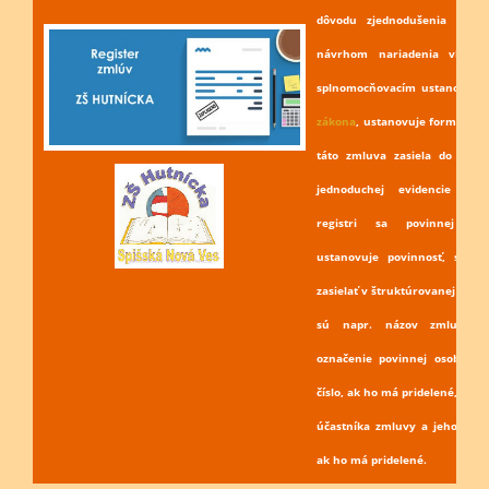
dôvodu zjednodušenia celéh
návrhom nariadenia vlády,
splnomocňovacím ustanovení
zákona
, ustanovuje forma a s
táto zmluva zasiela do regis
jednoduchej evidencie tý
registri sa povinnej os
ustanovuje povinnosť, spol
zasielať v štruktúrovanej podo
sú napr. názov zmluvy, č
označenie povinnej osoby, jej
číslo, ak ho má pridelené, ozn
účastníka zmluvy a jeho identi
ak ho má pridelené.