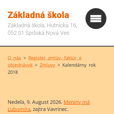
Základná škola
Základná škola, Hutnícka 16,
052 01 Spišská Nová Ves
O nás
>
Register zmlúv, faktúr a
objednávok
>
Zmluvy
>
Kalendárny rok
2018
Nedeľa
, 9. August 2026.
Meniny má
Ľubomíra
, zajtra
Vavrinec
.