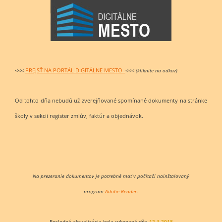
<<<
PREJSŤ NA PORTÁL DIGITÁLNE MESTO
<<<
(kliknite na odkaz)
Od tohto dňa nebudú už zverejňované spomínané dokumenty na stránke
školy v sekcii register zmlúv, faktúr a objednávok.
Na prezeranie dokumentov je potrebné mať v počítači nainštalovaný
program
Adobe Reader
.
Posledná aktualizácia bola vykonaná dňa
12.1.2018