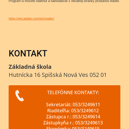
Program si môžete stiahnuť a nainštalovať z oficiálnej stránky produktov Adobe.
https://get.adobe.com/sk/reader/
KONTAKT
Základná škola
Hutnícka 16 Spišská Nová Ves 052 01
TELEFÓNNE KONTAKTY:
Sekretariát: 053/3249611
Riaditeľňa: 053/3249612
Zástupca r.: 053/3249614
Zástupkyňa r.: 053/3249613
Ekonómka: 053/3249615