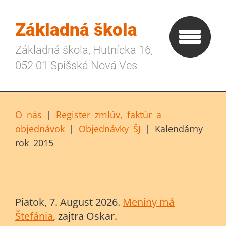
Základná škola
Základná škola, Hutnícka 16,
052 01 Spišská Nová Ves
O nás
|
Register zmlúv, faktúr a
objednávok
|
Objednávky ŠJ
|
Kalendárny
rok 2015
Piatok
, 7. August 2026.
Meniny má
Štefánia
, zajtra
Oskar
.