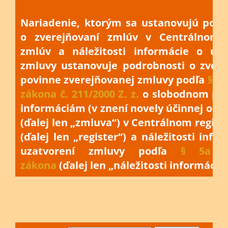
Nariadenie, ktorým sa ustanovujú podr
o zverejňovaní zmlúv v Centrálnom r
zmlúv a náležitosti informácie o uza
zmluvy ustanovuje podrobnosti o zvere
povinne zverejňovanej zmluvy podľa
§ 5a
zákona č. 211/2000 Z. z.
o slobodnom prí
informáciám (v znení novely účinnej od 1
(ďalej len „zmluva“) v Centrálnom regist
(ďalej len „register“) a náležitosti info
uzatvorení zmluvy podľa
§ 5a o
zákona
(ďalej len „náležitosti informácie“