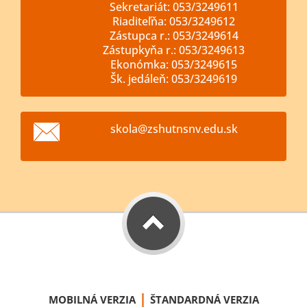
Sekretariát: 053/3249611
Riaditeľňa: 053/3249612
Zástupca r.: 053/3249614
Zástupkyňa r.: 053/3249613
Ekonómka: 053/3249615
Šk. jedáleň: 053/3249619
skola@zs
hutnsnv.
edu.sk
|
MOBILNÁ VERZIA
ŠTANDARDNÁ VERZIA