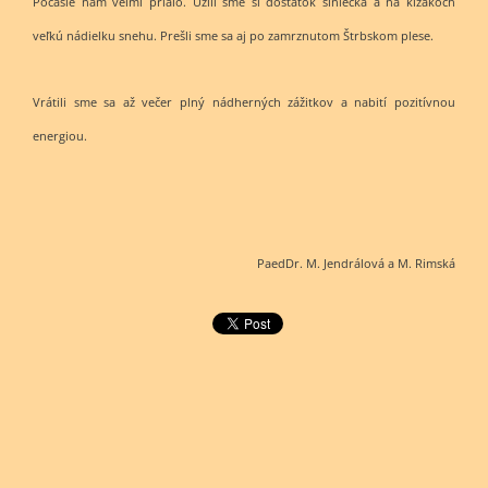
Počasie nám veľmi prialo. Užili sme si dostatok slniečka a na kĺzakoch
veľkú nádielku snehu. Prešli sme sa aj po zamrznutom Štrbskom plese.
Vrátili sme sa až večer plný nádherných zážitkov a nabití pozitívnou
energiou.
PaedDr. M. Jendrálová a M. Rimská