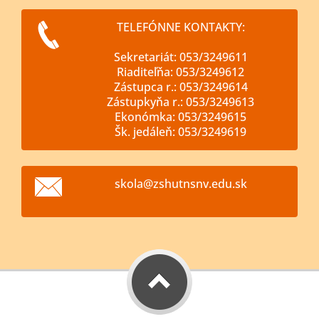
TELEFÓNNE KONTAKTY:
Sekretariát: 053/3249611
Riaditeľňa: 053/3249612
Zástupca r.: 053/3249614
Zástupkyňa r.: 053/3249613
Ekonómka: 053/3249615
Šk. jedáleň: 053/3249619
skola@zs
hutnsnv.
edu.sk