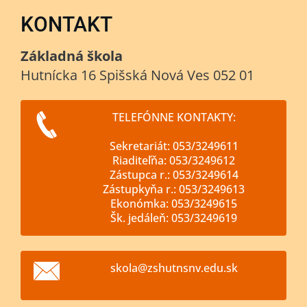
KONTAKT
Základná škola
Hutnícka 16 Spišská Nová Ves 052 01
TELEFÓNNE KONTAKTY:
Sekretariát: 053/3249611
Riaditeľňa: 053/3249612
Zástupca r.: 053/3249614
Zástupkyňa r.: 053/3249613
Ekonómka: 053/3249615
Šk. jedáleň: 053/3249619
skola@zs
hutnsnv.
edu.sk