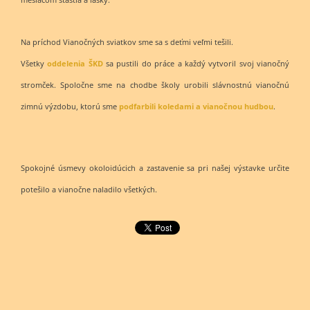
Na príchod Vianočných sviatkov sme sa s deťmi veľmi tešili.
Všetky
oddelenia ŠKD
sa pustili do práce a každý vytvoril svoj vianočný
stromček. Spoločne sme na chodbe školy urobili slávnostnú vianočnú
zimnú výzdobu, ktorú sme
podfarbili koledami a vianočnou hudbou
.
Spokojné úsmevy okoloidúcich a zastavenie sa pri našej výstavke určite
potešilo a vianočne naladilo všetkých.