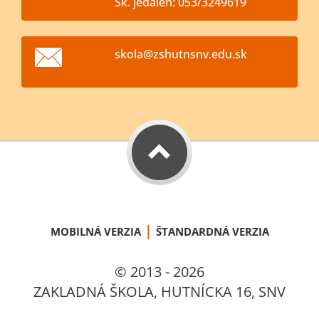
Šk. jedáleň: 053/3249619
skola@zs
hutnsnv.
edu.sk
|
MOBILNÁ VERZIA
ŠTANDARDNÁ VERZIA
© 2013 - 2026
ZAKLADNÁ ŠKOLA, HUTNÍCKA 16, SNV