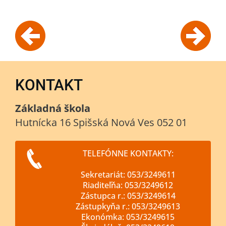
KONTAKT
Základná škola
Hutnícka 16 Spišská Nová Ves 052 01
TELEFÓNNE KONTAKTY:
Sekretariát: 053/3249611
Riaditeľňa: 053/3249612
Zástupca r.: 053/3249614
Zástupkyňa r.: 053/3249613
Ekonómka: 053/3249615