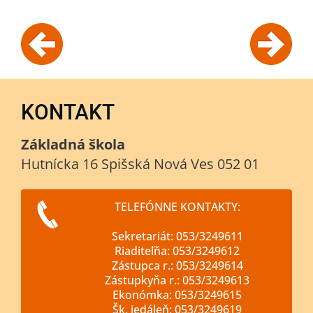
KONTAKT
Základná škola
Hutnícka 16 Spišská Nová Ves 052 01
TELEFÓNNE KONTAKTY:
Sekretariát: 053/3249611
Riaditeľňa: 053/3249612
Zástupca r.: 053/3249614
Zástupkyňa r.: 053/3249613
Ekonómka: 053/3249615
Šk. jedáleň: 053/3249619