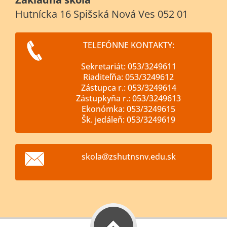
Hutnícka 16 Spišská Nová Ves 052 01
TELEFÓNNE KONTAKTY:
Sekretariát: 053/3249611
Riaditeľňa: 053/3249612
Zástupca r.: 053/3249614
Zástupkyňa r.: 053/3249613
Ekonómka: 053/3249615
Šk. jedáleň: 053/3249619
skola@zs
hutnsnv.
edu.sk