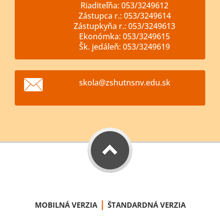
Riaditeľňa: 053/3249612
Zástupca r.: 053/3249614
Zástupkyňa r.: 053/3249613
Ekonómka: 053/3249615
Šk. jedáleň: 053/3249619
skola@zs
hutnsnv.
edu.sk
|
MOBILNÁ VERZIA
ŠTANDARDNÁ VERZIA