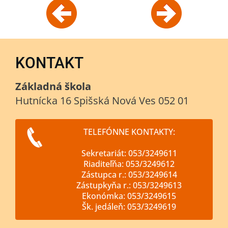
KONTAKT
Základná škola
Hutnícka 16 Spišská Nová Ves 052 01
TELEFÓNNE KONTAKTY:
Sekretariát: 053/3249611
Riaditeľňa: 053/3249612
Zástupca r.: 053/3249614
Zástupkyňa r.: 053/3249613
Ekonómka: 053/3249615
Šk. jedáleň: 053/3249619