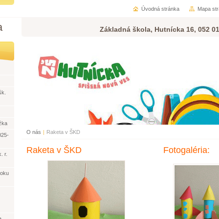
Úvodná stránka
Mapa st
a
Základná škola, Hutnícka 16, 052 0
šk.
žka
O nás
|
Raketa v ŠKD
025-
Raketa v ŠKD
Fotogaléria:
. r.
roku
a