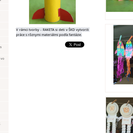
V rámci tvorby - RAKETA si deti v ŠKD vytvorili 
práce s rôznymi materiálmi podľa fantázie.
 s
 vo
.