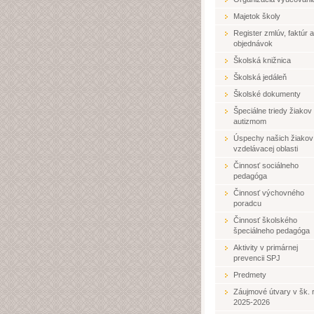
Majetok školy
Register zmlúv, faktúr a
objednávok
Školská knižnica
Školská jedáleň
Školské dokumenty
Špeciálne triedy žiakov
autizmom
Úspechy našich žiakov
vzdelávacej oblasti
Činnosť sociálneho
pedagóga
Činnosť výchovného
poradcu
Činnosť školského
špeciálneho pedagóga
Aktivity v primárnej
prevencii SPJ
Predmety
Záujmové útvary v šk. r
2025-2026