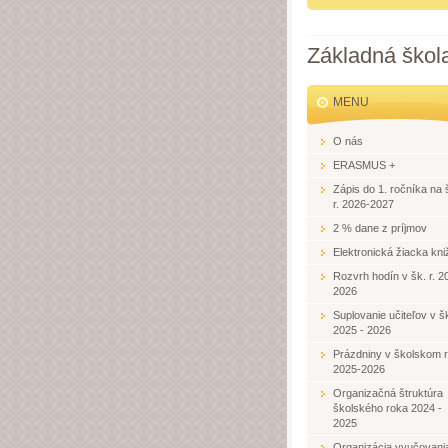
Základná škol
MENU
O nás
ERASMUS +
Zápis do 1. ročníka na 
r. 2026-2027
2 % dane z príjmov
Elektronická žiacka kni
Rozvrh hodín v šk. r. 2
2026
Suplovanie učiteľov v šk
2025 - 2026
Prázdniny v školskom 
2025-2026
Organizačná štruktúra
školského roka 2024 -
2025
Organizácia vyučovani