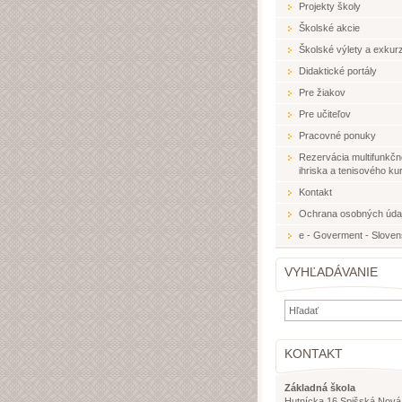
Projekty školy
Školské akcie
Školské výlety a exkurz
Didaktické portály
Pre žiakov
Pre učiteľov
Pracovné ponuky
Rezervácia multifunkč
ihriska a tenisového ku
Kontakt
Ochrana osobných úda
e - Goverment - Slove
VYHĽADÁVANIE
KONTAKT
Základná škola
Hutnícka 16 Spišská Nová