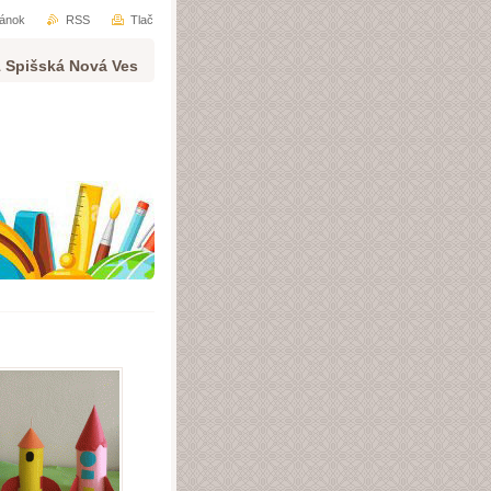
ránok
RSS
Tlač
1 Spišská Nová Ves