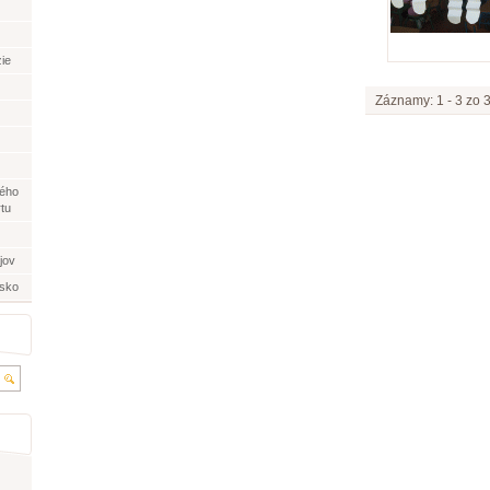
ie
Záznamy: 1 - 3 zo 
ného
rtu
jov
nsko