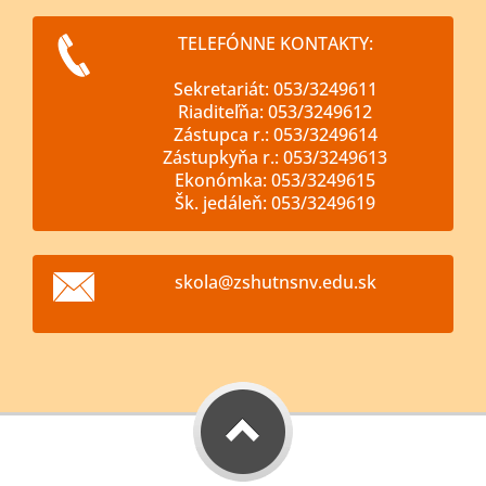
TELEFÓNNE KONTAKTY:
Sekretariát: 053/3249611
Riaditeľňa: 053/3249612
Zástupca r.: 053/3249614
Zástupkyňa r.: 053/3249613
Ekonómka: 053/3249615
Šk. jedáleň: 053/3249619
skola@zs
hutnsnv.
edu.sk