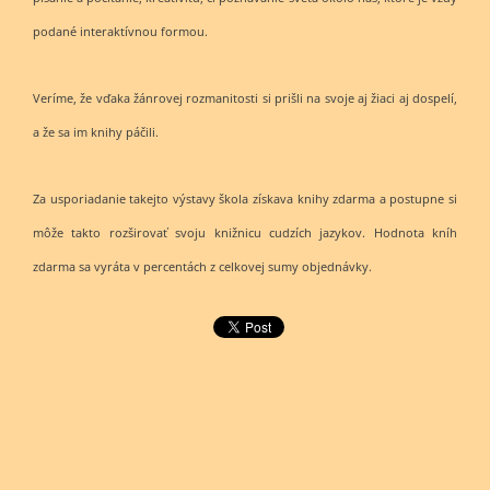
podané interaktívnou formou.
Veríme, že vďaka žánrovej rozmanitosti si prišli na svoje aj žiaci aj dospelí,
a že sa im knihy páčili.
Za usporiadanie takejto výstavy škola získava knihy zdarma a postupne si
môže takto rozširovať svoju knižnicu cudzích jazykov. Hodnota kníh
zdarma sa vyráta v percentách z celkovej sumy objednávky.