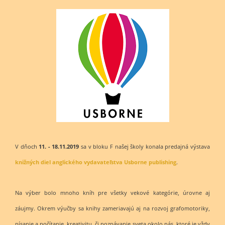
V dňoch
11. - 18.11.2019
sa v bloku F našej školy konala predajná výstava
knižných diel anglického vydavateľstva Usborne publishing
.
Na výber bolo mnoho kníh pre všetky vekové kategórie, úrovne aj
záujmy. Okrem výučby sa knihy zameriavajú aj na rozvoj grafomotoriky,
písanie a počítanie, kreativitu, či poznávanie sveta okolo nás, ktoré je vždy