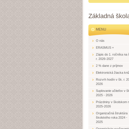
Základná škol
MENU
O nás
ERASMUS +
Zápis do 1. ročníka na 
r. 2026-2027
2 % dane z príjmov
Elektronická žiacka kni
Rozvrh hodín v šk. r. 2
2026
Suplovanie učiteľov v šk
2025 - 2026
Prázdniny v školskom 
2025-2026
Organizačná štruktúra
školského roka 2024 -
2025
Organizácia vyučovani