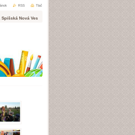
ránok
RSS
Tlač
1 Spišská Nová Ves