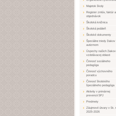
Majetok školy
Register zmlúv, faktúr a
objednávok
Školská knižnica
Školská jedáleň
Školské dokumenty
Špeciálne triedy žiakov
autizmom
Úspechy našich žiakov
vzdelávacej oblasti
Činnosť sociálneho
pedagóga
Činnosť výchovného
poradcu
Činnosť školského
špeciálneho pedagóga
Aktivity v primárnej
prevencii SPJ
Predmety
Záujmové útvary v šk. r
2025-2026