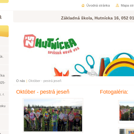
Úvodná stránka
Mapa st
a
Základná škola, Hutnícka 16, 052 0
šk.
žka
O nás
|
Október - pestrá jeseň
025-
Október - pestrá jeseň
Fotogaléria:
. r.
roku
a