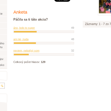
Anketa
ie
Páčila sa ti táto akcia?
Záznamy: 1 - 7 zo 
áno, bolo to super
49
ani nie, nuda
48
ného
rtu
neviem, nebol(a) som
32
jov
Celkový počet hlasov:
129
nsko