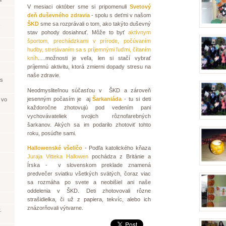
V mesiaci október sme si pripomenuli
Svetový
deň duševného zdravia
- spolu s deťmi v našom
ŠKD
sme sa rozprávali o tom, ako takýto duševný
stav pohody dosiahnuť. Môže to byť
aktívnym
športom, prechádzkami v prírode, počúvaním
hudby, stretávaním sa s príjemnými ľuďmi, čítaním
kníh
.....možnosti je veľa, len si stačí vybrať
príjemnú aktivitu, ktorá zmierni dopady stresu na
naše zdravie.
 s
Neodmysliteľnou súčasťou v ŠKD a zároveň
jesenným počasím je aj
Šarkaniáda
- tu si deti
 vo
každoročne zhotovujú pod vedením pani
vychovávateliek svojich rôznofarebných
šarkanov. Akých sa im podarilo zhotoviť tohto
roku, posúďte sami.
Hallowenské všeličo
- Podľa katolického kňaza
Juraja Vitteka Hallowen
pochádza z Británie a
Írska - v slovenskom preklade znamená
predvečer sviatku všetkých svätých, čoraz viac
sa rozmáha po svete a neobišiel ani naše
oddelenia v ŠKD. Deti zhotovovali rôzne
strašidielka, či už z papiera, tekvíc, alebo ich
znázorňovali výtvarne.
.