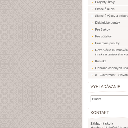
Projekty školy
Školské akcie
Školské výlety a exkurz
Didaktické portály
Pre žiakov
Pre učiteľov
Pracovné ponuky
Rezervácia multifunkč
ihriska a tenisového ku
Kontakt
Ochrana osobných úda
e - Goverment - Slove
VYHĽADÁVANIE
KONTAKT
Základná škola
Hutnícka 16 Spišská Nová