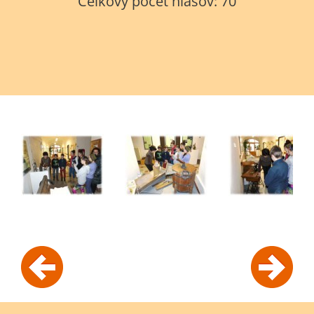
Celkový počet hlasov:
70