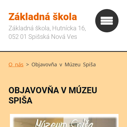
Základná škola
Základná škola, Hutnícka 16,
052 01 Spišská Nová Ves
O nás
>
Objavovňa v Múzeu Spiša
OBJAVOVŇA V MÚZEU
SPIŠA