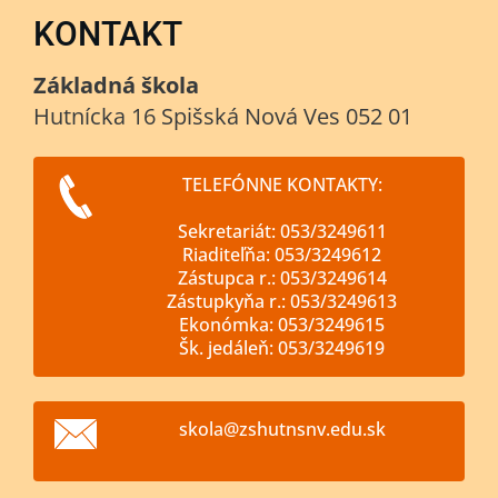
KONTAKT
Základná škola
Hutnícka 16 Spišská Nová Ves 052 01
TELEFÓNNE KONTAKTY:
Sekretariát: 053/3249611
Riaditeľňa: 053/3249612
Zástupca r.: 053/3249614
Zástupkyňa r.: 053/3249613
Ekonómka: 053/3249615
Šk. jedáleň: 053/3249619
skola@zs
hutnsnv.
edu.sk