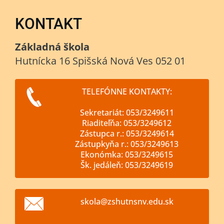
KONTAKT
Základná škola
Hutnícka 16 Spišská Nová Ves 052 01
TELEFÓNNE KONTAKTY:
Sekretariát: 053/3249611
Riaditeľňa: 053/3249612
Zástupca r.: 053/3249614
Zástupkyňa r.: 053/3249613
Ekonómka: 053/3249615
Šk. jedáleň: 053/3249619
skola@zs
hutnsnv.
edu.sk