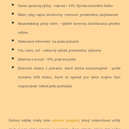
Tanier správnej výživy - nakresl i- VYV, Výroba ovocného šalátu
Mäso, ryby, vajcia, strukoviny- rozhovor, prezentácia, zaujímavosti
Nezanedbávaj pitný režim – týždeň kontroly dodržiavania pitného
režimu
Sledovanie informácií na obale potravín
Tuk, cukor, soľ – odborný výklad, prezentácia, výskumy
Zelenina a ovocie – VYV, príprava jedla
Zbieranie obalov z potravín, ktoré denne konzumujeme - podľa
zoznamu EAN kódov, ktoré sú typické pre danú krajinu žiaci
rozpoznávali odkiaľ jedlo pochádza.
Úlohou každej triedy bolo
vytvoriť plagátik
, ktorý znázorňoval určitý