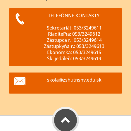
TELEFÓNNE KONTAKTY:
Sekretariát: 053/3249611
Riaditeľňa: 053/3249612
Zástupca r.: 053/3249614
Zástupkyňa r.: 053/3249613
Ekonómka: 053/3249615
Šk. jedáleň: 053/3249619
skola@zs
hutnsnv.
edu.sk