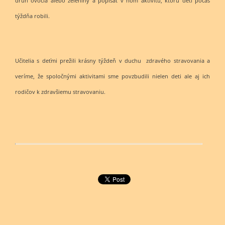
druh ovocia alebo zeleniny a popísať v ňom aktivitu, ktorú deti počas
týždňa robili.
Učitelia s deťmi prežili krásny týždeň v duchu zdravého stravovania a
veríme, že spoločnými aktivitami sme povzbudili nielen deti ale aj ich
rodičov k zdravšiemu stravovaniu.