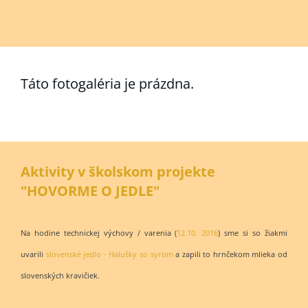
Táto fotogaléria je prázdna.
Aktivity v školskom projekte
"HOVORME O JEDLE"
Na hodine technickej výchovy / varenia (
12.10. 2016
) sme si so žiakmi
uvarili
slovenské jedlo - Halušky so syrom
a zapili to hrnčekom mlieka od
slovenských kravičiek.