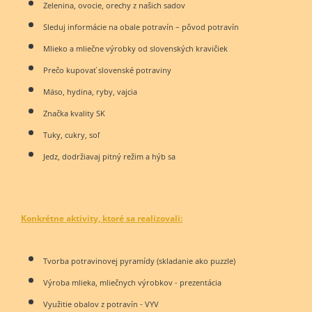
Zelenina, ovocie, orechy z našich sadov
Sleduj informácie na obale potravín – pôvod potravín
Mlieko a mliečne výrobky od slovenských kravičiek
Prečo kupovať slovenské potraviny
Mäso, hydina, ryby, vajcia
Značka kvality SK
Tuky, cukry, soľ
Jedz, dodržiavaj pitný režim a hýb sa
Konkrétne aktivity, ktoré sa realizovali:
Tvorba potravinovej pyramídy (skladanie ako puzzle)
Výroba mlieka, mliečnych výrobkov - prezentácia
Využitie obalov z potravín - VYV