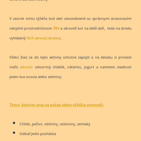
V utorok tohto týždňa boli deti oboznámené so správnymi stravovacími
návykmi prostredníctvom
ŠRV
a zároveň bol na ďalší deň, teda na stredu
vyhlásený
Deň zdravej desiaty
.
Všetci žiaci sa do tejto aktivity ochotne zapojili a na desiatu si priniesli
niečo
zdravé
: celozrnný chlebík, nátierku, jogurt a namiesto sladkosti
jeden kus ovocia alebo zeleniny.
Témy, ktorým sme sa počas tohto týždňa venovali:
Chlieb, pečivo, obilniny, cestoviny, zemiaky
Odkiaľ jedlo pochádza