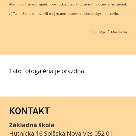
Ako
dezert
sme si upiekli pochúťku z jablk, ovsených vločiek a hrozienok
:-) Taktiež sme si hovorili o význame kupovania slovenských potravín.
p. u. Mgr. Ž. Mačáková
Táto fotogaléria je prázdna.
KONTAKT
Základná škola
Hutnícka 16 Spišská Nová Ves 052 01