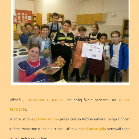
Týždeň
„ HOVORME O JEDLE“
na našej škole prebehol od
10. do
14.10.2016
.
Triedni učitelia
prvého stupňa
počas celého týždňa zamerali svoju činnosť
k téme Hovorme o jedle a triedni učitelia
druhého stupňa
venovali tejto
téme triednicke hodiny.