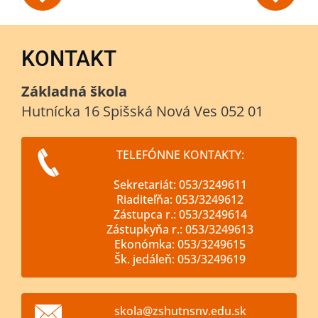
KONTAKT
Základná škola
Hutnícka 16 Spišská Nová Ves 052 01
TELEFÓNNE KONTAKTY:
Sekretariát: 053/3249611
Riaditeľňa: 053/3249612
Zástupca r.: 053/3249614
Zástupkyňa r.: 053/3249613
Ekonómka: 053/3249615
Šk. jedáleň: 053/3249619
skola@zs
hutnsnv.
edu.sk