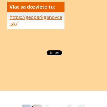
Viac sa dozviete tu:
https://geoparkganovce
.sk/