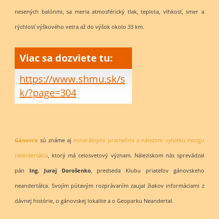
nesených balónmi, sa meria atmosférický tlak, teplota, vlhkosť, smer a
rýchlosť výškového vetra až do výšok okolo 33 km.
Viac sa dozviete tu:
https://www.shmu.sk/s
k/?page=304
Gánovce
sú známe aj
minerálnymi prameňmi a nálezom vyliatku mozgu
neandertálca
, ktorý má celosvetový význam. Náleziskom nás sprevádzal
pán
Ing. Juraj Dorošenko
, predseda Klubu priateľov gánovskeho
neandertálca. Svojím pútavým rozprávaním zaujal žiakov informáciami z
dávnej histórie, o gánovskej lokalite a o Geoparku Neandertal.