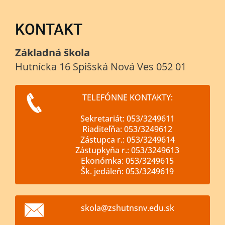
KONTAKT
Základná škola
Hutnícka 16 Spišská Nová Ves 052 01
TELEFÓNNE KONTAKTY:
Sekretariát: 053/3249611
Riaditeľňa: 053/3249612
Zástupca r.: 053/3249614
Zástupkyňa r.: 053/3249613
Ekonómka: 053/3249615
Šk. jedáleň: 053/3249619
skola@zs
hutnsnv.
edu.sk