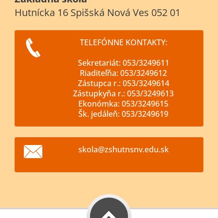
Hutnícka 16 Spišská Nová Ves 052 01
TELEFÓNNE KONTAKTY:
Sekretariát: 053/3249611
Riaditeľňa: 053/3249612
Zástupca r.: 053/3249614
Zástupkyňa r.: 053/3249613
Ekonómka: 053/3249615
Šk. jedáleň: 053/3249619
skola@zs
hutnsnv.
edu.sk