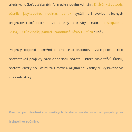
triednych učiteľov získané informácie z povinných tém:
Ľ . Štúr – životopis
,
básnik
,
jazykovedec
,
novinár
,
politik
využili pri tvorbe triednych
projektov, ktoré doplnili o voľné témy a aktivity - napr.
Po stopách Ľ.
Štúra
,
Ľ. Štúr v našej pamäti
,
rodokmeň
,
lásky Ľ. Štúra
a iné .
Projekty doplnili peknými citátmi tejto osobnosti. Zástupcovia tried
prezentovali projekty pred odbornou porotou, ktorá mala ťažkú úlohu,
pretože všetky boli veľmi zaujímavé a originálne. Všetky sú vystavené vo
vestibule školy.
Porota po zhodnotení všetkých kritérií určila víťazné projekty za
jednotlivé ročníky: