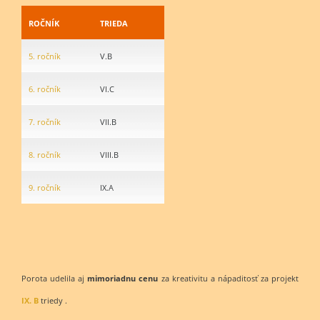
ROČNÍK
TRIEDA
5. ročník
V.B
6. ročník
VI.C
7. ročník
VII.B
8. ročník
VIII.B
9. ročník
IX.A
Porota udelila aj
mimoriadnu cenu
za kreativitu a nápaditosť za projekt
IX. B
triedy .