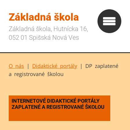
Základná škola
Základná škola, Hutnícka 16,
052 01 Spišská Nová Ves
O nás
|
Didaktické portály
|
DP zaplatené
a registrované školou
INTERNETOVÉ DIDAKTICKÉ PORTÁLY
ZAPLATENÉ A REGISTROVANÉ ŠKOLOU