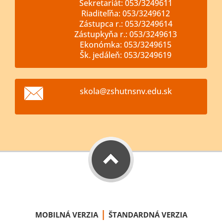
Sekretariát: 053/3249611
Riaditeľňa: 053/3249612
Zástupca r.: 053/3249614
Zástupkyňa r.: 053/3249613
Ekonómka: 053/3249615
Šk. jedáleň: 053/3249619
skola@zs
hutnsnv.
edu.sk
|
MOBILNÁ VERZIA
ŠTANDARDNÁ VERZIA