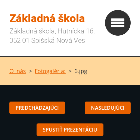
Základná škola
Základná škola, Hutnícka 16,
052 01 Spišská Nová Ves
O nás
>
Fotogaléria:
>
6.jpg
PREDCHÁDZAJÚCI
NASLEDUJÚCI
SPUSTIŤ PREZENTÁCIU