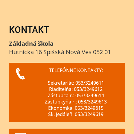
KONTAKT
Základná škola
Hutnícka 16 Spišská Nová Ves 052 01
TELEFÓNNE KONTAKTY:
Sekretariát: 053/3249611
Riaditeľňa: 053/3249612
Zástupca r.: 053/3249614
Zástupkyňa r.: 053/3249613
Ekonómka: 053/3249615
Šk. jedáleň: 053/3249619