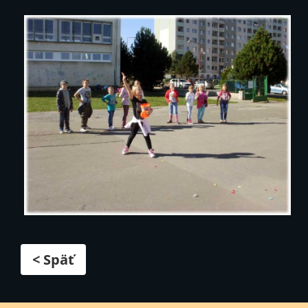
< Späť