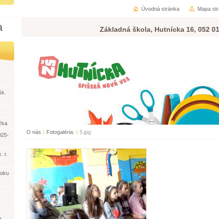
Úvodná stránka
Mapa st
a
Základná škola, Hutnícka 16, 052 0
šk.
žka
O nás
|
Fotogaléria:
|
5.jpg
025-
. r.
roku
a