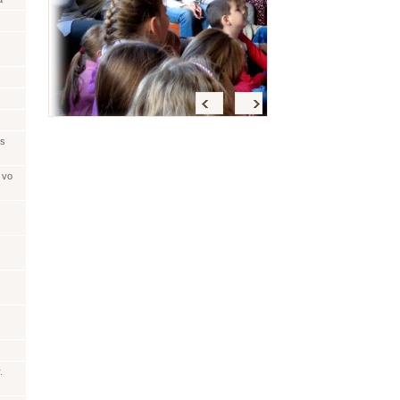
Späť
<
>
 s
 vo
.