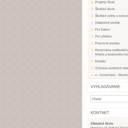
Projekty školy
Školské akcie
Školské výlety a exkurz
Didaktické portály
Pre žiakov
Pre učiteľov
Pracovné ponuky
Rezervácia multifunkč
ihriska a tenisového ku
Kontakt
Ochrana osobných úda
e - Goverment - Slove
VYHĽADÁVANIE
KONTAKT
Základná škola
Hutnícka 16 Spišská Nová