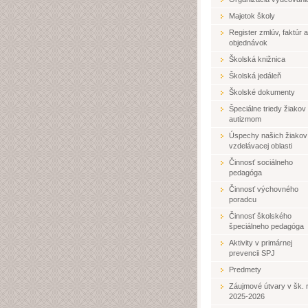
Majetok školy
Register zmlúv, faktúr a
objednávok
Školská knižnica
Školská jedáleň
Školské dokumenty
Špeciálne triedy žiakov
autizmom
Úspechy našich žiakov
vzdelávacej oblasti
Činnosť sociálneho
pedagóga
Činnosť výchovného
poradcu
Činnosť školského
špeciálneho pedagóga
Aktivity v primárnej
prevencii SPJ
Predmety
Záujmové útvary v šk. r
2025-2026