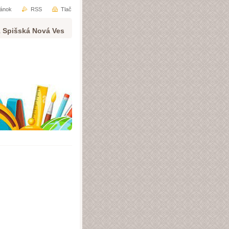
ránok
RSS
Tlač
1 Spišská Nová Ves