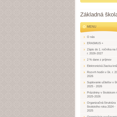
Základná škol
MENU
O nás
ERASMUS +
Zápis do 1. ročníka na 
r. 2026-2027
2 % dane z príjmov
Elektronická žiacka kni
Rozvrh hodín v šk. r. 2
2026
Suplovanie učiteľov v šk
2025 - 2026
Prázdniny v školskom 
2025-2026
Organizačná štruktúra
školského roka 2024 -
2025
Organizácia vyučovani