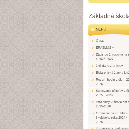
Základná škol
MENU
O nás
ERASMUS +
Zápis do 1. ročníka na 
r. 2026-2027
2 % dane z príjmov
Elektronická žiacka kni
Rozvrh hodín v šk. r. 2
2026
Suplovanie učiteľov v šk
2025 - 2026
Prázdniny v školskom 
2025-2026
Organizačná štruktúra
školského roka 2024 -
2025
Organizácia vyučovani