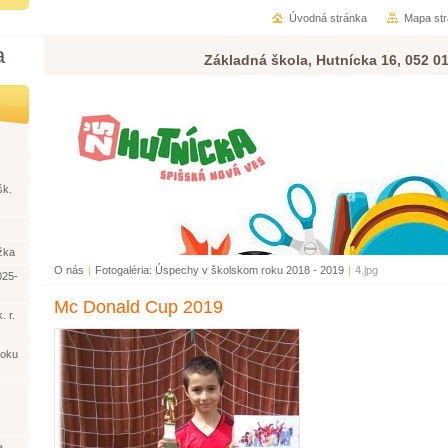
Úvodná stránka
Mapa st
a
Základná škola, Hutnícka 16, 052 0
šk.
žka
O nás
|
Fotogaléria: Úspechy v školskom roku 2018 - 2019
|
4.jpg
025-
Mc Donald Cup 2019
. r.
roku
a