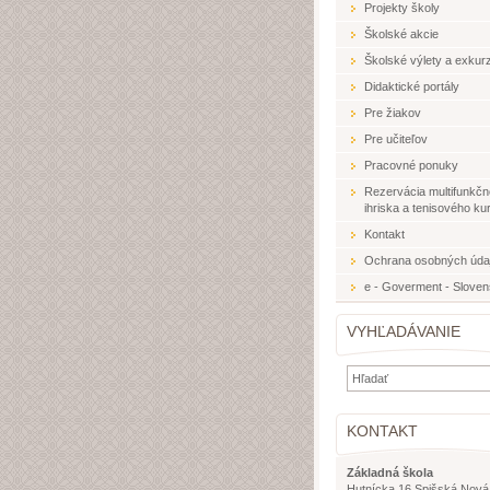
Projekty školy
Školské akcie
Školské výlety a exkurz
Didaktické portály
Pre žiakov
Pre učiteľov
Pracovné ponuky
Rezervácia multifunkč
ihriska a tenisového ku
Kontakt
Ochrana osobných úda
e - Goverment - Slove
VYHĽADÁVANIE
KONTAKT
Základná škola
Hutnícka 16 Spišská Nová