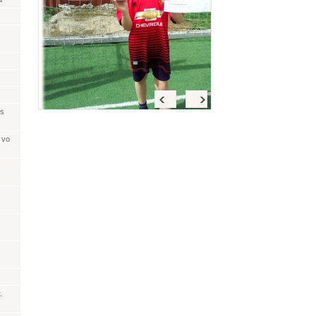
Späť
<
>
 s
 vo
.