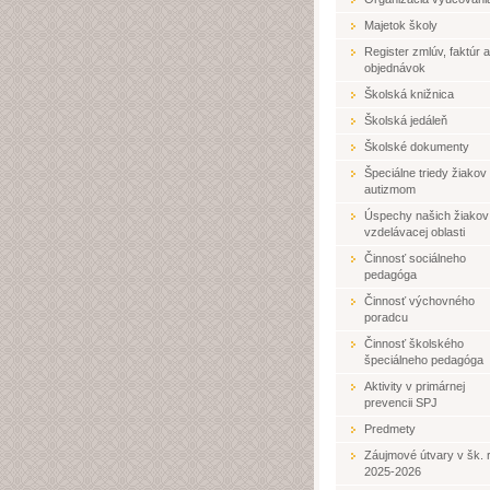
Majetok školy
Register zmlúv, faktúr a
objednávok
Školská knižnica
Školská jedáleň
Školské dokumenty
Špeciálne triedy žiakov
autizmom
Úspechy našich žiakov
vzdelávacej oblasti
Činnosť sociálneho
pedagóga
Činnosť výchovného
poradcu
Činnosť školského
špeciálneho pedagóga
Aktivity v primárnej
prevencii SPJ
Predmety
Záujmové útvary v šk. r
2025-2026