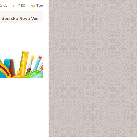
ránok
RSS
Tlač
1 Spišská Nová Ves