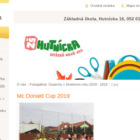
Úvodná stránka
Mapa st
a
Základná škola, Hutnícka 16, 052 0
šk.
žka
O nás
|
Fotogaléria: Úspechy v školskom roku 2018 - 2019
|
2.jpg
025-
Mc Donald Cup 2019
. r.
roku
a