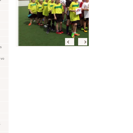
Späť
<
>
 s
 vo
.