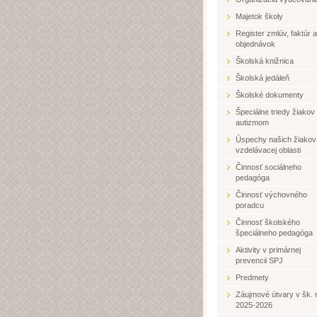
Majetok školy
Register zmlúv, faktúr a
objednávok
Školská knižnica
Školská jedáleň
Školské dokumenty
Špeciálne triedy žiakov
autizmom
Úspechy našich žiakov
vzdelávacej oblasti
Činnosť sociálneho
pedagóga
Činnosť výchovného
poradcu
Činnosť školského
špeciálneho pedagóga
Aktivity v primárnej
prevencii SPJ
Predmety
Záujmové útvary v šk. r
2025-2026