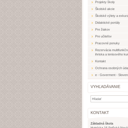
Projekty školy
Školské akcie
Školské výlety a exkurz
Didaktické portály
Pre žiakov
Pre učiteľov
Pracovné ponuky
Rezervácia multifunkč
ihriska a tenisového ku
Kontakt
Ochrana osobných úda
e - Goverment - Slove
VYHĽADÁVANIE
KONTAKT
Základná škola
Hutnícka 16 Spišská Nová