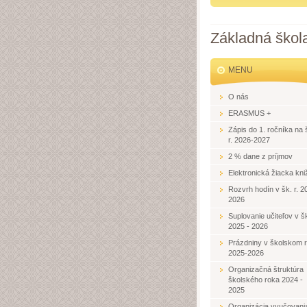
Základná škol
MENU
O nás
ERASMUS +
Zápis do 1. ročníka na 
r. 2026-2027
2 % dane z príjmov
Elektronická žiacka kni
Rozvrh hodín v šk. r. 2
2026
Suplovanie učiteľov v šk
2025 - 2026
Prázdniny v školskom 
2025-2026
Organizačná štruktúra
školského roka 2024 -
2025
Organizácia vyučovani