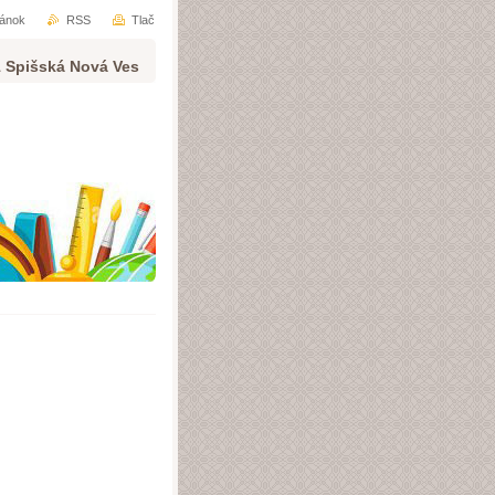
ránok
RSS
Tlač
1 Spišská Nová Ves