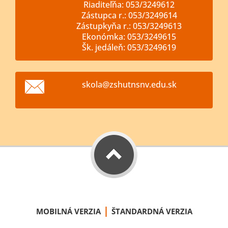
Riaditeľňa: 053/3249612
Zástupca r.: 053/3249614
Zástupkyňa r.: 053/3249613
Ekonómka: 053/3249615
Šk. jedáleň: 053/3249619
skola@zs
hutnsnv.
edu.sk
|
MOBILNÁ VERZIA
ŠTANDARDNÁ VERZIA