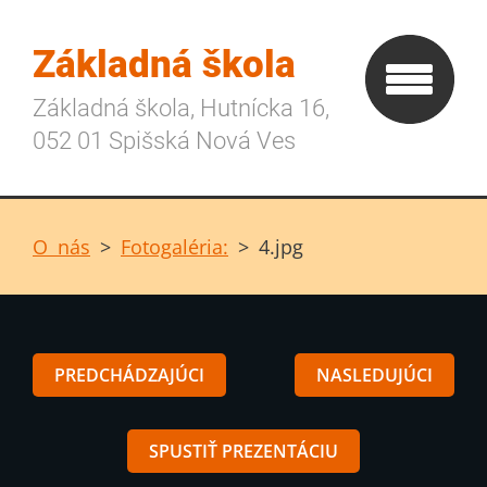
Základná škola
Základná škola, Hutnícka 16,
052 01 Spišská Nová Ves
O nás
>
Fotogaléria:
>
4.jpg
PREDCHÁDZAJÚCI
NASLEDUJÚCI
SPUSTIŤ PREZENTÁCIU