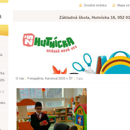
Úvodná stránka
Mapa st
a
Základná škola, Hutnícka 16, 052 0
šk.
žka
O nás
|
Fotogaléria: Karneval 2025 v ŠT
|
3.jpg
025-
. r.
roku
a