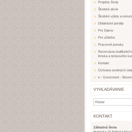
Projekty školy
Školské akcie
Školské výlety a exkurz
Didaktické portály
Pre žiakov
Pre učiteľov
Pracovné ponuky
Rezervácia multifunkč
ihriska a tenisového ku
Kontakt
Ochrana osobných úda
e - Goverment - Slove
VYHĽADÁVANIE
KONTAKT
Základná škola
Hutnícka 16 Spišská Nová