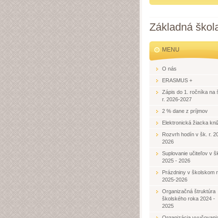
Základná škol
MENU
O nás
ERASMUS +
Zápis do 1. ročníka na 
r. 2026-2027
2 % dane z príjmov
Elektronická žiacka kni
Rozvrh hodín v šk. r. 2
2026
Suplovanie učiteľov v šk
2025 - 2026
Prázdniny v školskom 
2025-2026
Organizačná štruktúra
školského roka 2024 -
2025
Organizácia vyučovani