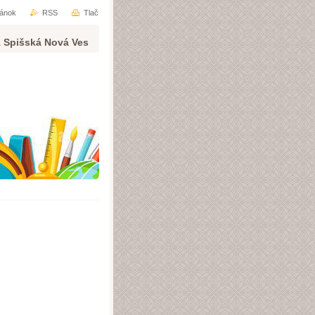
ránok
RSS
Tlač
1 Spišská Nová Ves