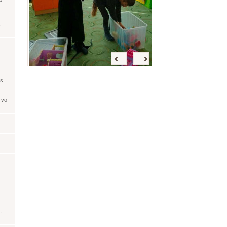
Späť
<
>
 s
 vo
.