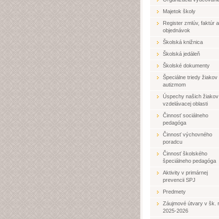
Majetok školy
Register zmlúv, faktúr a
objednávok
Školská knižnica
Školská jedáleň
Školské dokumenty
Špeciálne triedy žiakov
autizmom
Úspechy našich žiakov
vzdelávacej oblasti
Činnosť sociálneho
pedagóga
Činnosť výchovného
poradcu
Činnosť školského
špeciálneho pedagóga
Aktivity v primárnej
prevencii SPJ
Predmety
Záujmové útvary v šk. r
2025-2026