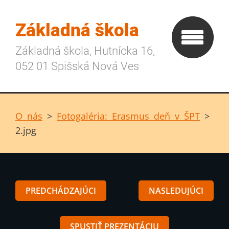
Základná škola
Základná škola, Hutnícka 16,
052 01 Spišská Nová Ves
O nás
>
Fotogaléria: Erasmus deň v ŠPT
>
2.jpg
PREDCHÁDZAJÚCI
NASLEDUJÚCI
SPUSTIŤ PREZENTÁCIU