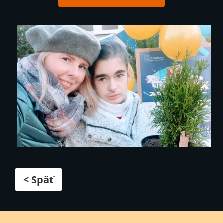
< Späť