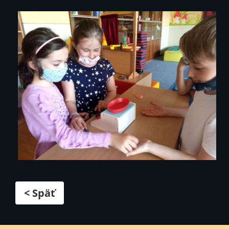
< Späť