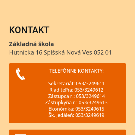
KONTAKT
Základná škola
Hutnícka 16 Spišská Nová Ves 052 01
TELEFÓNNE KONTAKTY:
Sekretariát: 053/3249611
Riaditeľňa: 053/3249612
Zástupca r.: 053/3249614
Zástupkyňa r.: 053/3249613
Ekonómka: 053/3249615
Šk. jedáleň: 053/3249619