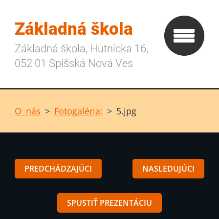
Základná škola
Základná škola, Hutnícka 16,
052 01 Spišská Nová Ves
O nás
>
Fotogaléria:
>
5.jpg
PREDCHÁDZAJÚCI
NASLEDUJÚCI
SPUSTIŤ PREZENTÁCIU