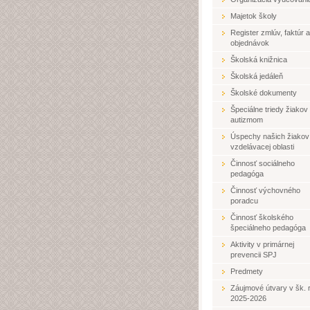
Majetok školy
Register zmlúv, faktúr a
objednávok
Školská knižnica
Školská jedáleň
Školské dokumenty
Špeciálne triedy žiakov
autizmom
Úspechy našich žiakov
vzdelávacej oblasti
Činnosť sociálneho
pedagóga
Činnosť výchovného
poradcu
Činnosť školského
špeciálneho pedagóga
Aktivity v primárnej
prevencii SPJ
Predmety
Záujmové útvary v šk. r
2025-2026