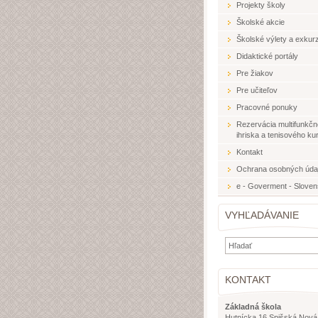
Projekty školy
Školské akcie
Školské výlety a exkurz
Didaktické portály
Pre žiakov
Pre učiteľov
Pracovné ponuky
Rezervácia multifunkč
ihriska a tenisového ku
Kontakt
Ochrana osobných úda
e - Goverment - Slove
VYHĽADÁVANIE
KONTAKT
Základná škola
Hutnícka 16 Spišská Nová