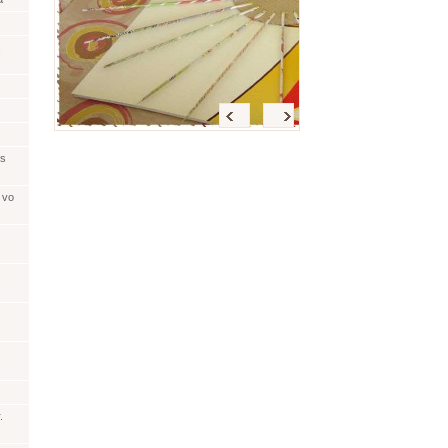
Späť
<
>
 s
 vo
.