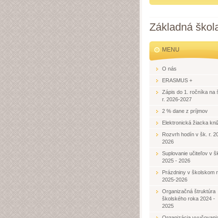
Základná škol
MENU
O nás
ERASMUS +
Zápis do 1. ročníka na 
r. 2026-2027
2 % dane z príjmov
Elektronická žiacka kni
Rozvrh hodín v šk. r. 2
2026
Suplovanie učiteľov v šk
2025 - 2026
Prázdniny v školskom 
2025-2026
Organizačná štruktúra
školského roka 2024 -
2025
Organizácia vyučovani