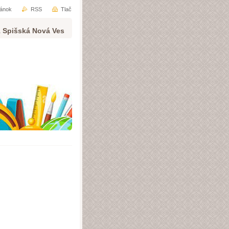
ránok
RSS
Tlač
1 Spišská Nová Ves