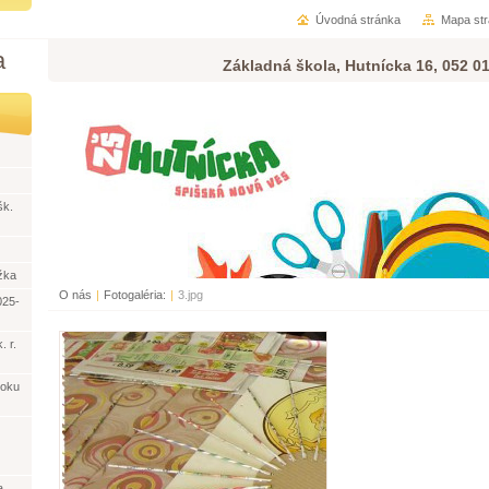
Úvodná stránka
Mapa st
a
Základná škola, Hutnícka 16, 052 0
šk.
žka
O nás
|
Fotogaléria:
|
3.jpg
025-
. r.
roku
a