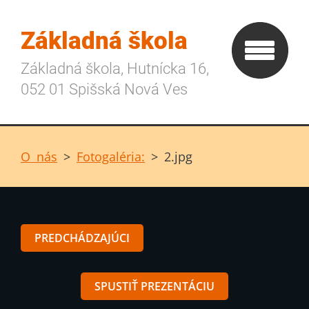
Základná škola
Základná škola, Hutnícka 16,
052 01 Spišská Nová Ves
O nás
>
Fotogaléria:
>
2.jpg
PREDCHÁDZAJÚCI
SPUSTIŤ PREZENTÁCIU