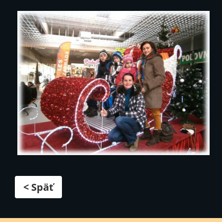
< Späť